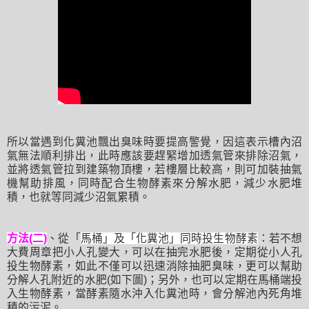
所以當遇到化糞池飄出臭味時要提高警覺，因這表示槽內沼
氣無法順利排出，此時應該要趕緊增加透氣管來排除沼氣，
並將透氣管拉到建築物頂樓，若樓層比較高，則可加裝抽氣
機幫助排風，同時配合生物酵素來分解水肥，減少水肥堆
積，也就等同減少沼氣累積。
方法(二)
、從「
馬桶」及「化糞池」同時投生物酵素
：若不想
大費周章把小人孔變大，可以在抽完水肥後，定期從小人孔
投生物酵素，如此不僅可以迅速消除抽肥臭味，更可以幫助
分解人孔附近的水肥(如下圖)；另外，也可以定期在馬桶端投
入生物酵素，當酵素隨水沖入化糞池時，會分解池內死角堆
積的污泥。