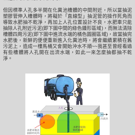
但因標準人孔多半開在化糞池槽體的中間附近，所以當抽泥
塑膠管伸入槽體時，將礙於「直線型」抽泥管的操作死角而
導致水肥抽不乾淨，再加上人孔位置設計不良，水肥車只能
抽除人孔附近污泥(即下圖中間的綠色鍾形區域)，而無法清除
槽體四周污泥(即下圖中進流水端的橘色圓圈區域)，故當抽完
水肥後，新鮮的便便重新進入化糞池時，將會繼續累積在舊
污泥上，造成一樓馬桶又會開始沖水不順~~我甚至曾經看過
有些槽體將人孔開在出流水端，如此一來怎麼抽都抽不乾
淨。