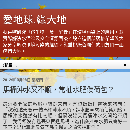
愛地球.綠大地
我喜歡研究「微生物」及「酵素」在環境污染上的應用，並
實際解決水污染及安全清潔困擾。設立這個部落格希望與大
家分享解決環境污染的經驗，與重視綠色環保的朋友們一起
疼惜大地。
▼
2012年10月18日 星期四
馬桶沖水又不順，常抽水肥傷荷包？
最近我們家的客服小編跑來問，有位媽媽打電話來詢問：
「我家(透天厝)一樓馬桶沖水不順，請水肥車來抽化糞池後，
馬桶沖水雖然有比較順，但隔沒幾天馬桶沖水又開始不順
了，我們都沒有亂丟東西進馬桶，為什麼抽完水肥只會好一
下下？是化糞池又滿了嗎？還是之前沒抽乾淨？」