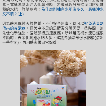
素。當酵素隨水沖入化糞池時，將會就近分解進流口附近堆
積的水肥，詳請參考：
為什麼剛抽完水肥沒多久，馬桶沖水
又不順？(上)
因為酵素屬純天然物質，不但安全無毒，還可以
避免消毒劑
帶來的後遺症
。但美中不足的是酵素分解需要一些時間，無
法像化學強酸、強鹼那樣迅速反應，所以若馬桶水流已經很
不順時，表示化糞池水肥太多，建議先抽除部份水肥後(清出
一些空間)，再用酵素做日常保養。