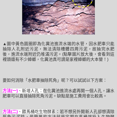
▲圖中黃色圓圈即為化糞池進流水端的水管，因水肥車只能
抽除人孔附近污泥，無法清除槽體四周污泥，故抽完水肥
後，進流水端附近仍堆滿污泥。(點擊圖片放大後，會看到這
裡頭還有不少蟑螂，化糞池真可謂是家裡蟑螂的大本營！)
要如何消除「水肥車抽除死角」呢？可以試試以下方案：
方法(一)
、新增人孔：
在化糞池進流水處再開一個人孔，讓水
肥車可以直接抽除死角污泥。缺點是施工費用會比較高。
方法(二)
、餵馬桶吃生物酵素
：若不想另外開新人孔卻想清除
死角污泥時，最簡單的方法就是定期在馬桶端投入生物酵