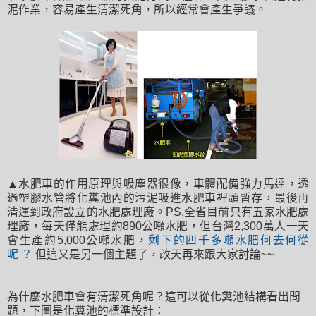
泥作業，容易產生清潔死角，所以經常會產生爭議。
▲水肥車的作用原理與吸塵器很像，車體配備強力馬達，透
過塑膠水管將化糞池內的污泥吸進水肥車裡頭暫存，最後再
清運到政府設立的水肥處理廠。PS.全省目前只有五家水肥處
理廠，每天僅能處理約890公噸水肥，但台灣2,300萬人一天
會生產約5,000公噸水肥，
剩下的四千多噸水肥何去何從
呢 ？
但這又是另一個主題了，改天再來跟大家討論~~
為什麼水肥車會有清潔死角呢？這可以從化糞池結構看出問
題，下圖是化糞池的標準設計：