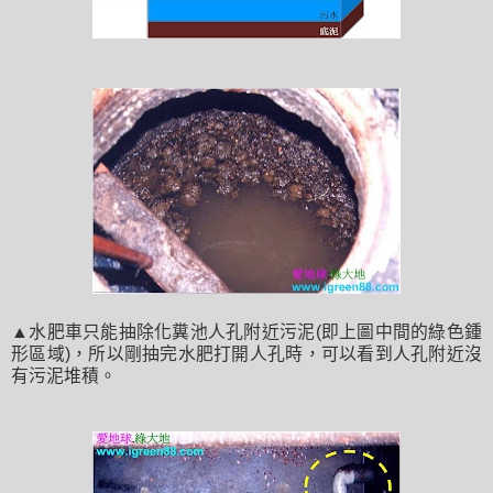
▲水肥車只能抽除化糞池人孔附近污泥(即上圖中間的綠色鍾
形區域)，所以剛抽完水肥打開人孔時，可以看到人孔附近沒
有污泥堆積。