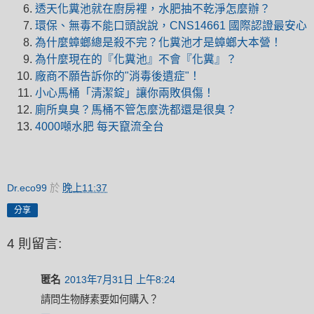
透天化糞池就在廚房裡，水肥抽不乾淨怎麼辦？
環保、無毒不能口頭說說，CNS14661 國際認證最安心
為什麼蟑螂總是殺不完？化糞池才是蟑螂大本營！
為什麼現在的『化糞池』不會『化糞』？
廠商不願告訴你的"消毒後遺症"！
小心馬桶「清潔錠」讓你兩敗俱傷！
廁所臭臭？馬桶不管怎麼洗都還是很臭？
4000噸水肥 每天竄流全台
Dr.eco99
於
晚上11:37
分享
4 則留言:
匿名
2013年7月31日 上午8:24
請問生物酵素要如何購入？