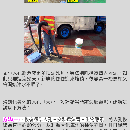
▲小人孔將造成更多抽泥死角，無法清除槽體四周污泥，如
此只要過沒幾天，新鮮的便便進來堆積，很容易一樓馬桶又
會開始沖水不順了。
遇到化糞池的人孔「大小」設計錯誤時該怎麼辦呢，建議試
試以下方法：
方法(一)
、恢復標準人孔 + 安裝透氣管 + 生物酵素
：將人孔恢
復為直徑約60公分，以利擴大化糞池的抽泥範圍，且日後若