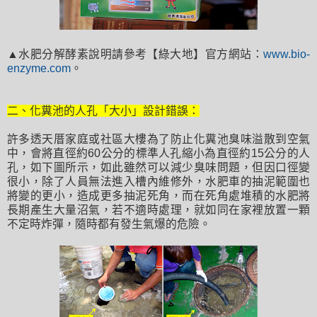
▲水肥分解酵素說明請參考【綠大地】官方網站：
www.bio-
enzyme.com
。
二、化糞池的人孔「大小」設計錯誤：
許多透天厝家庭或社區大樓為了防止化糞池臭味溢散到空氣
中，會將直徑約60公分的標準人孔縮小為直徑約15公分的人
孔，如下圖所示，如此雖然可以減少臭味問題，但因口徑變
很小，除了人員無法進入槽內維修外，水肥車的抽泥範圍也
將變的更小，造成更多抽泥死角，而在死角處堆積的水肥將
長期產生大量沼氣，若不適時處理，就如同在家裡放置一顆
不定時炸彈，隨時都有發生氣爆的危險。