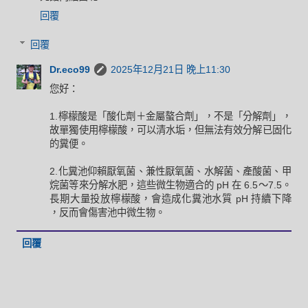
回覆
回覆
Dr.eco99
2025年12月21日 晚上11:30
您好：
1.檸檬酸是「酸化劑＋金屬螯合劑」，不是「分解劑」，
故單獨使用檸檬酸，可以清水垢，但無法有效分解已固化
的糞便。
2.化糞池仰賴厭氧菌、兼性厭氧菌、水解菌、產酸菌、甲
烷菌等來分解水肥，這些微生物適合的 pH 在 6.5～7.5。
長期大量投放檸檬酸，會造成化糞池水質 pH 持續下降
，反而會傷害池中微生物。
回覆