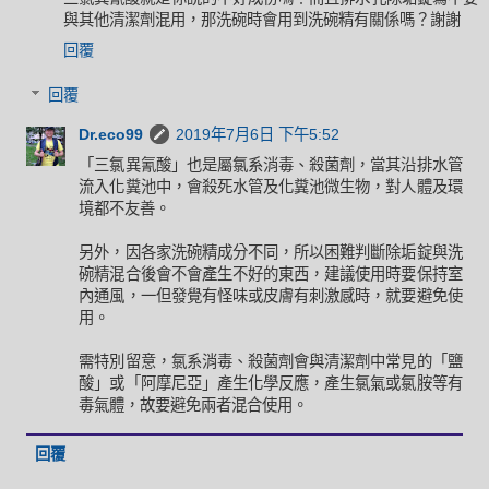
與其他清潔劑混用，那洗碗時會用到洗碗精有關係嗎？謝謝
回覆
回覆
Dr.eco99
2019年7月6日 下午5:52
「三氯異氰酸」也是屬氯系消毒、殺菌劑，當其沿排水管
流入化糞池中，會殺死水管及化糞池微生物，對人體及環
境都不友善。
另外，因各家洗碗精成分不同，所以困難判斷除垢錠與洗
碗精混合後會不會產生不好的東西，建議使用時要保持室
內通風，一但發覺有怪味或皮膚有刺激感時，就要避免使
用。
需特別留意，氯系消毒、殺菌劑會與清潔劑中常見的「鹽
酸」或「阿摩尼亞」產生化學反應，產生氯氣或氯胺等有
毒氣體，故要避免兩者混合使用。
回覆