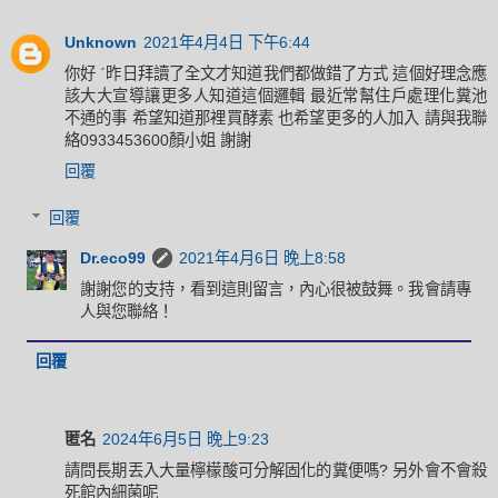
Unknown
2021年4月4日 下午6:44
你好 ˊ昨日拜讀了全文才知道我們都做錯了方式 這個好理念應
該大大宣導讓更多人知道這個邏輯 最近常幫住戶處理化糞池
不通的事 希望知道那裡買酵素 也希望更多的人加入 請與我聯
絡0933453600顏小姐 謝謝
回覆
回覆
Dr.eco99
2021年4月6日 晚上8:58
謝謝您的支持，看到這則留言，內心很被鼓舞。我會請專
人與您聯絡！
回覆
匿名
2024年6月5日 晚上9:23
請問長期丟入大量檸檬酸可分解固化的糞便嗎? 另外會不會殺
死館內細菌呢