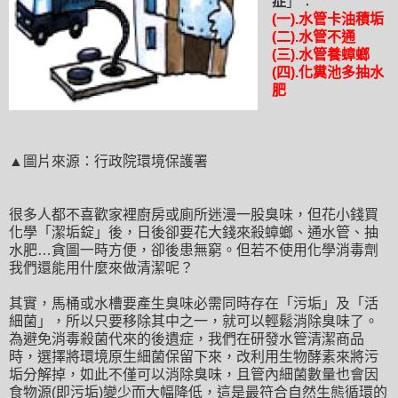
症
」
：
(一).水管卡油積垢
(二).水管不通
(三).水管養蟑螂
(四).化糞池多抽水
肥
▲圖片來源
：
行政院環境保護署
很多人都不喜歡家裡廚房或廁所迷漫一股臭味
，但花小錢買
化學
「
潔垢錠
」
後
，日後
卻要花大錢來殺蟑螂
、通水管
、抽
水肥
…貪
圖一時方便
，
卻後患無窮。但若不使用化學消毒劑
我們還能用什麼來做清潔呢
？
其實
，
馬桶或水槽要產生臭味必需同時存在
「污垢」
及
「活
細菌」
，所以只要移除其中之一
，就可以輕鬆消除臭味了
。
為避免消毒殺菌代來的後遺症
，
我們在研發水管清潔商品
時
，
選擇將環境原生細菌保留下來
，改利用生物酵素來將污
垢分解掉
，如此
不僅可以消除臭味
，且管內細菌數量也會因
食物源(即污垢)變少而大幅降低
，這是最符
合自然生態循環的