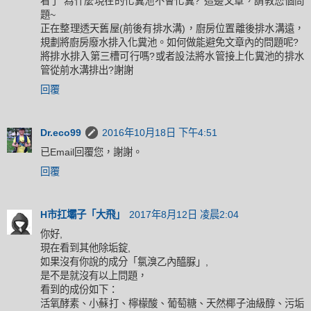
看了"為什麼現在的化糞池不會化糞?"這邊文章，請教您個問
題~
正在整理透天舊屋(前後有排水溝)，廚房位置離後排水溝遠，
規劃將廚房廢水排入化糞池。如何做能避免文章內的問題呢?
將排水排入第三槽可行嗎?或者設法將水管接上化糞池的排水
管從前水溝排出?謝謝
回覆
Dr.eco99
2016年10月18日 下午4:51
已Email回覆您，謝謝。
回覆
H市扛壩子「大飛」
2017年8月12日 凌晨2:04
你好,
現在看到其他除垢錠,
如果沒有你說的成分「氯溴乙內醯脲」,
是不是就沒有以上問題，
看到的成份如下：
活氧酵素、小蘇打、檸檬酸、葡萄糖、天然椰子油級醇、污垢