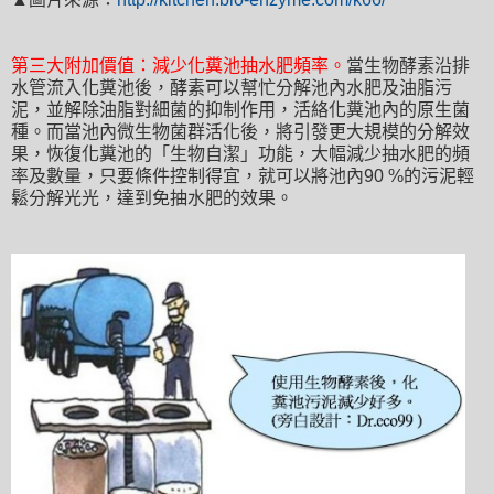
第三大附加價值
：
減少
化糞池抽水肥頻率
。
當生物酵素沿排
水管流入化糞池後
，酵素可以幫忙分解池內水肥及油脂污
泥
，並解除油脂對細菌的抑制作用
，
活絡化糞池內的原生菌
種
。而當池內微生物菌群活化後
，將引發更大規模的分解效
果
，恢復化糞池的
「
生物自潔
」
功能
，
大幅減少抽水肥的頻
率及數量
，只要條件控制得宜
，就可以
將池內90 %的污泥輕
鬆分解光光
，
達到免抽水肥的效果
。