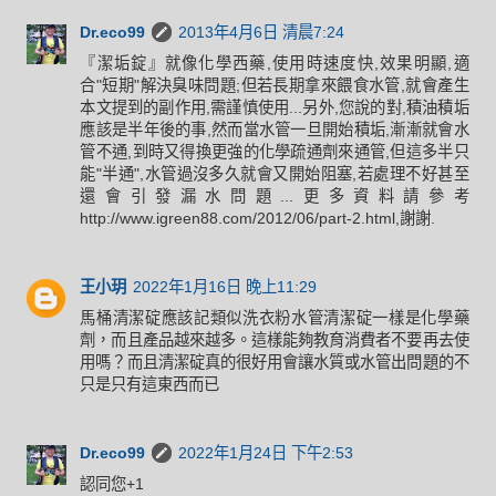
Dr.eco99
2013年4月6日 清晨7:24
『潔垢錠』就像化學西藥,使用時速度快,效果明顯,適
合"短期"解決臭味問題;但若長期拿來餵食水管,就會產生
本文提到的副作用,需謹慎使用...另外,您說的對,積油積垢
應該是半年後的事,然而當水管一旦開始積垢,漸漸就會水
管不通,到時又得換更強的化學疏通劑來通管,但這多半只
能"半通",水管過沒多久就會又開始阻塞,若處理不好甚至
還會引發漏水問題...更多資料請參考
http://www.igreen88.com/2012/06/part-2.html,謝謝.
王小玥
2022年1月16日 晚上11:29
馬桶清潔碇應該記類似洗衣粉水管清潔碇一樣是化學藥
劑，而且產品越來越多。這樣能夠教育消費者不要再去使
用嗎？而且清潔碇真的很好用會讓水質或水管出問題的不
只是只有這東西而已
Dr.eco99
2022年1月24日 下午2:53
認同您+1