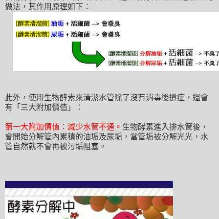
做法
，
其作用
原理如下
：
此外
，使用生物酵素來清潔水管除了沒有
消毒後
遺症
，
還會
有
「
三大附加價值
」
：
第一大附加價值
：減少
水管不通
。
生物酵素進入排水管後
，
會開始分解管內累積的油垢及尿垢
，當管垢被分解光光
，水
管自然就不會再被污垢阻塞
。