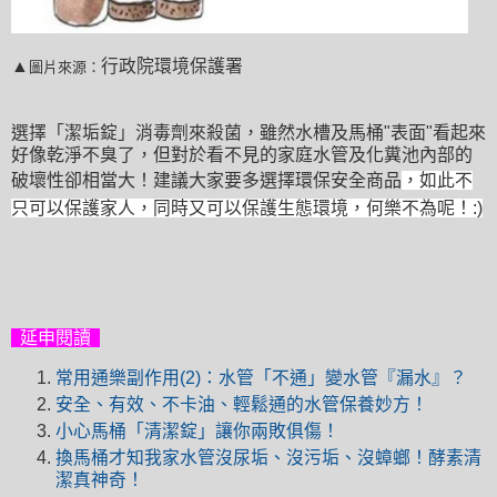
▲
行政院環境保護署
圖片來源：
選擇「潔垢錠」消毒劑來殺菌
，雖然水槽及馬桶"表面"
看起來
好像
乾淨不臭了
，但
對於看不見的家庭水管及化糞池內部的
破壞性卻相當大！建議大家要多選擇環保安全商品
，如此不
只可以保護家人
，
同時又可以保護生態環境，何樂不為呢！:)
延申閱讀
常用通樂副作用(2)：水管「不通」變水管『漏水』？
安全、有效、不卡油、輕鬆通的水管保養妙方！
小心馬桶「清潔錠」讓你兩敗俱傷！
換馬桶才知我家水管沒尿垢、沒污垢、沒蟑螂！酵素清
潔真神奇！