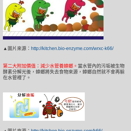
▲圖片來源
：
http://kitchen.bio-enzyme.com/wrxc-k66/
第二大附加價值
：減少水管養蟑螂
。
當水管內的污垢被生物
酵素分解光後
，蟑螂將失去食物來源
，蟑螂
自然就不會再躲
在水管裡了
。
▲
圖片來源
：
http://kitchen.bio-enzyme.com/k66/