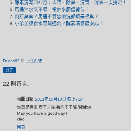
酵素清潔四神奇：去污、除臭、清管、消蟑一次搞定！
馬桶沖水又不順，常抽水肥傷荷包？
廁所臭臭？馬桶不管怎麼洗都還是很臭？
小弟弟誤食水管疏通劑？酵素清管最安心！
Dr.eco99
於
下午6:35
分享
22 則留言:
地圖日記
2011年10月13日 晚上7:24
你真是專家,看了之後,有許多了解.謝謝你!
May you have a good day !
cleo
回覆