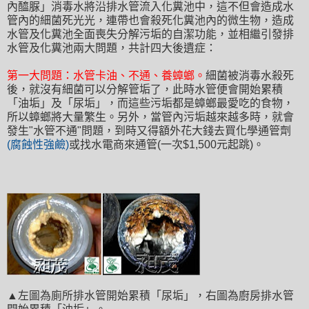
內醯脲」
消毒水將沿
排水管流入化糞池中
，這不但會
造成水
管內的細菌死光光
，連帶也會殺死化糞池內的微生物
，造成
水管及化糞池
全面喪失
分解污垢的自潔功能
，並相繼引發排
水管及化糞池兩大問題
，共計四大後遺症
：
第一大問題
：
水管卡油
、不通
、
養蟑螂
。
細菌被消毒水殺死
後
，就
沒有細菌可以分解管垢了
，此時
水管便會開始累積
「
油垢
」
及
「
尿垢
」
，
而
這些污垢都是蟑螂最愛吃的食物
，
所以蟑螂
將大量繁生
。
另外
，
當管內
污垢越來越多時
，就會
發生"水管不通"問題
，到時又得額外花大錢去買化學通管劑
(腐蝕性強鹼)
或找水電商來通管(一次$1,500元起跳)
。
▲左圖為廁所排水管開始累積
「
尿垢
」
，右
圖為廚房排水管