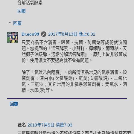
分解活氧酵素
回覆
回覆
Dr.eco99
2017年8月13日 晚上8:32
只要商品不含消毒、殺菌、抗菌、防腐劑等成份就沒問
題。您提到的『活氧酵素、小蘇打、檸檬酸、葡萄糖、天
然椰子油級醇、污垢分解活氧酵素』，原則上皆非殺菌成
份，使用濃度不要過高就不會有問題。
除了「氯溴乙內醯脲」，廁所清潔品常見的氯系消毒、殺
菌劑有：漂白水(次氯酸鈉)、氯錠(次氯酸鈣)、二氧化
氯、三氯沙；其它常用的非氯系殺菌劑有：雙氧水、酒
精、水銀(汞)等。
回覆
匿名
2019年7月5日 清晨7:03
三氯異氰酸就是你說的不好成份嗎？而且排水孔除垢錠寫不要