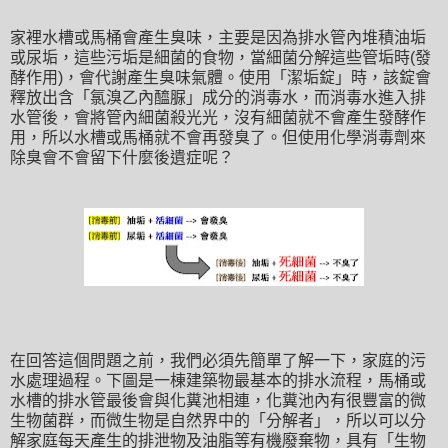
家裡水槽或馬桶會產生臭味
，主要是因為排水管內堆積油垢
或尿垢
，這些污垢是細菌的食物
，當細菌分解這些管垢時(
發
酵作用)
，會代謝產生臭味氣體
。使用
「
潔垢錠
」時
，
該錠
會
釋放出含
「氯溴乙內醯脲」
成分的消毒水
，而
消毒水進入排
水管後
，
會
將管內細菌殺光光
，沒有細菌就不會產生發酵作
用
，所以
水槽或馬桶就不會再發臭了
。
但使用化學消毒劑來
除臭會不會留下什麼後遺症呢
？
在回答這個問題之前
，我們必須先簡單了解一下
，
家庭的污
水處理過程
。下圖是一棟建築物最基本的排水流程
，
馬桶或
水槽的排水管最後會與化糞池相連
，化糞池內有很豐富的微
生物菌群
，而微生物是自然界中的
「
分解者
」
，所以
可以分
解家庭每天產生的排泄物及油脂等有機廢棄物
，具有
「
生物