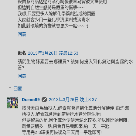
殺菌系商品透過商業行銷後很容易會被大量使用
但這對自然生態將是嚴重的衝擊~~~
我想,只要更多人瞭解化學藥劑造成的問題
大家就會少用一些化學清潔劑或消毒水
如此對環境的負擔就會更少一點~~~ :)
回覆
匿名
2013年3月26日 凌晨12:53
請問生物酵素要去哪裡買? 該如何投入到化糞池與廚房的水
管?
回覆
回覆
Dr.eco99
2013年3月26日 晚上8:37
將酵素由馬桶投入,酵素就會進到化糞池分解便便;由洗碗
槽投入,酵素就會進到廚房排水管分解油垢!
但要留意的是,因化糞池便便污泥比較多,所以剛開始用時,
劑量要稍多一點,菌會容易養起來,約一天一平匙.
等用完2-3罐後再恢復為三天用一平匙即可!