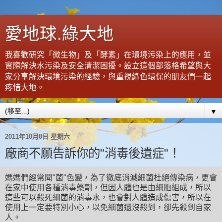
愛地球.綠大地
我喜歡研究「微生物」及「酵素」在環境污染上的應用，並
實際解決水污染及安全清潔困擾。設立這個部落格希望與大
家分享解決環境污染的經驗，與重視綠色環保的朋友們一起
疼惜大地。
▼
2011年10月8日 星期六
廠商不願告訴你的"消毒後遺症"！
媽媽們經常聞"菌"色變
，
為了徹底消滅細菌杜絕傳染病
，更
會
在家中使用各種消毒藥劑
，但
因人體也是由細胞組成
，所以
這些可以殺死細菌的消毒水
，也會對人體造成傷害
，所以在
使用上一定要特別小心
，以免細菌還沒殺到
，卻先殺到自家
人
。