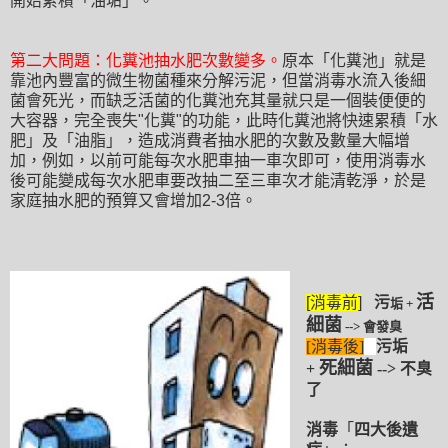
開始累積
「油
垢
」
。
第二大問題
：
化糞池抽水肥次數變多
。
原本
「化糞池」就是
靠池內豐富的微生物菌種來分解污泥
，但當消毒水流入後
細
菌會死光
，而缺乏活
菌的化糞池充其量就只是一個裝便便的
大容器
，完全喪失"化糞"的功能
，此時化糞池將
快速
累積
「水
肥
」
及
「油脂
」
，造成消費者抽水肥的次數及數量大幅增
加
，例如
，以前可能每次水肥車抽一車次即可
，使用消毒水
後可能變成
每次水肥車要改抽二至三車次才能清乾淨
，於是
家庭抽水肥的預算又會增加2-3倍
。
活
[消毒前]
污
垢 +
細菌
--> 會發臭
[消毒後]
污垢
死細菌
+
--> 不臭
了
消毒
「
四大後遺