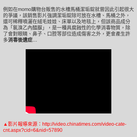
例如
在momo購物台販售的水槽馬桶潔垢錠就曾因此引起很大
的爭議，該銷售影片強調潔垢錠除可放在水槽
、
馬桶之外，
還可稀釋噴灑在絨毛娃娃、床單以及地毯上，但該商品成分
為「氯溴乙內醯脲」，
是一種具腐蝕性的化學消毒物質
，除
了
會對眼睛
、
鼻子、口腔等部位造成傷害之外
，更會產生許
多
消毒後遺症
…
▲影片報導來源
：
http://video.chinatimes.com/video-cate-
cnt.aspx?cid=6&nid=57890