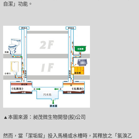
自潔
」
功能
。
▲本圖來源
：昶茂微生物開發(股)公司
然而，
當
「
潔垢錠
」
投入馬桶或水槽時
，其
釋放之
「氯溴乙