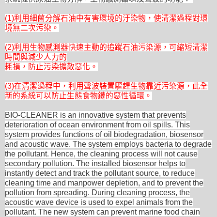
(1)利用細菌分解石油中有害環境的汙染物，使清潔過程對環
境無二次污染。
(2)利用生物感測器快速主動的追蹤石油污染源，可縮短清潔
時間與減少人力的
耗損，防止污染擴散惡化。
(3)在清潔過程中，利用聲波裝置驅趕生物靠近污染源，此全
新的系統可以防止生態食物鏈的惡性循環。
BIO-CLEANER is an innovative system that prevents
deterioration of ocean environment from oil spills. This
system provides functions of oil biodegradation, biosensor
and acoustic wave. The system employs bacteria to degrade
the pollutant. Hence, the cleaning process will not cause
secondary pollution. The installed biosensor helps to
instantly detect and track the pollutant source, to reduce
cleaning time and manpower depletion, and to prevent the
pollution from spreading. During cleaning process, the
acoustic wave device is used to expel animals from the
pollutant. The new system can prevent marine food chain