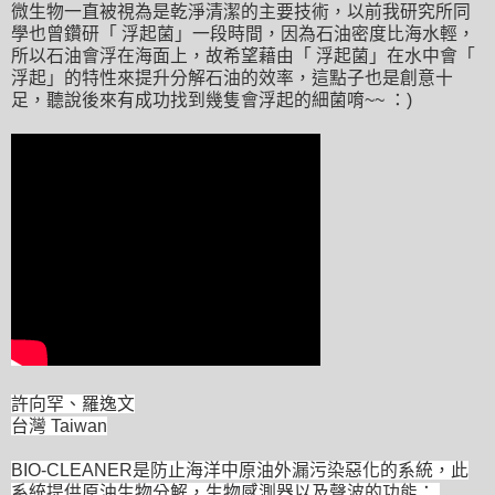
微生物一直被視為是乾淨清潔的主要技術，以前我研究所同
學也曾鑽研「 浮起菌」一段時間，因為石油密度比海水輕，
所以石油會浮在海面上，故希望藉由「 浮起菌」在水中會「
浮起」的特性來提升分解石油的效率，這點子也是創意十
足，聽說後來有成功找到幾隻會浮起的細菌唷~~ ：)
許向罕、羅逸文
台灣 Taiwan
BIO-CLEANER是防止海洋中原油外漏污染惡化的系統，此
系統提供原油生物分解，生物感測器以及聲波的功能：