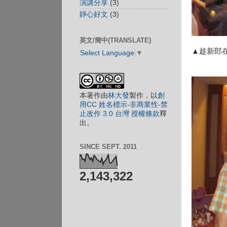
演講分享
(3)
靜心好文
(3)
英文/簡中(TRANSLATE)
▲趁新郎
Select Language
▼
本
著作
由
林大發
製作，以
創
用CC 姓名標示-非商業性-禁
止改作 3.0 台灣 授權條款
釋
出。
SINCE SEPT. 2011
2,143,322