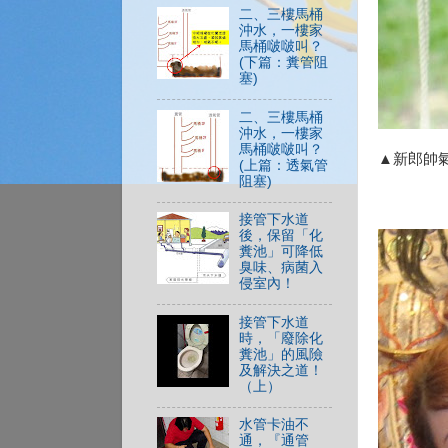
二、三樓馬桶
沖水，一樓家
馬桶啵啵叫？
(下篇：糞管阻
塞)
二、三樓馬桶
沖水，一樓家
馬桶啵啵叫？
▲新郎帥
(上篇：透氣管
阻塞)
接管下水道
後，保留「化
糞池」可降低
臭味、病菌入
侵室內！
接管下水道
時，「廢除化
糞池」的風險
及解決之道！
（上）
水管卡油不
通，『通管