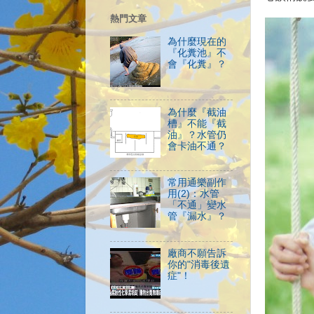
熱門文章
為什麼現在的
『化糞池』不
會『化糞』？
為什麼『截油
槽』不能『截
油』？水管仍
會卡油不通？
常用通樂副作
用(2)：水管
「不通」變水
管『漏水』？
廠商不願告訴
你的"消毒後遺
症"！