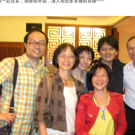
娘一起送客，感覺很幸福，讓人很想多拿幾顆喜糖~~~