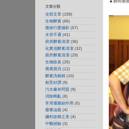
▲新郎新
文章分類
全部文章
(158)
生物酵素
(66)
微旅行愛攝影
(57)
水管不通
(41)
廚房酵素清潔
(36)
化糞池酵素清潔
(32)
廁所酵素清潔
(29)
生物除臭
(25)
喬喬寶貝
(12)
酵素洗碗精
(10)
創意好讚
(9)
污水廠有問題
(9)
消除蟑亂
(8)
常用通樂副作用
(5)
廢棄油脂
(4)
鐮村故鄉之美
(4)
中醫經驗
(3)