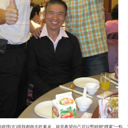
經理(左)跟我都跑去吃素桌，就是希望自己可以暫時變"樸素"一點，