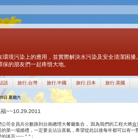
在環境污染上的應用，並實際解決水污染及安全清潔困擾
環保的朋友們一起疼惜大地。
話語
旅行.台灣
旅行.中國
旅行.日本
旅行.英國
月29日 星期六
~~10.29.2011
們公司全員兵分數路到台南總理大餐廳集合， 因為我們的工程大將
合
司的第一場婚禮，一定要去沾沾喜氣，希望從此以後每年都可以有一對
謠言~~~ ^ ^ ;