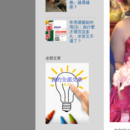
條』越通越
塞？
常用通樂副作
用(3)：為什麼
才通完沒多
久，水管又不
通了？
全部文章