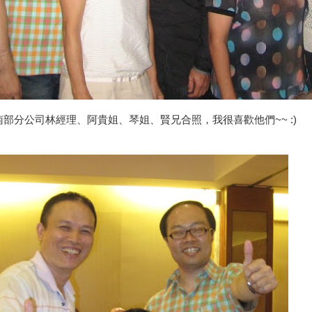
部分公司林經理、阿貴姐、琴姐、賢兄合照，我很喜歡他們~~ :)