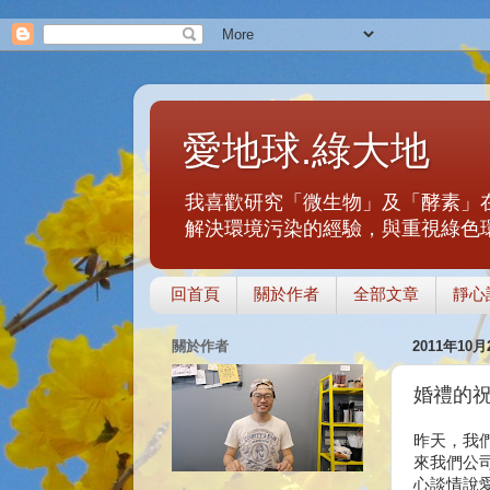
愛地球.綠大地
我喜歡研究「微生物」及「酵素」
解決環境污染的經驗，與重視綠色
回首頁
關於作者
全部文章
靜心
關於作者
2011年10
婚禮的祝福
昨天，我
來我們公
心談情說愛的