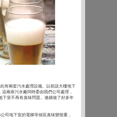
因此有兩套污水處理設備
。
以前該大樓地下
，這兩座污水廠同時委由我們公司處理
，
地下室不再有臭味問題
。
連續做了好多年
B公司地下室的
電梯等候區
臭味變很重
，