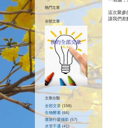
熱門文章
這次聚參
讓我們差
全部文章
文章分類
全部文章
(158)
生物酵素
(66)
微旅行愛攝影
(57)
水管不通
(41)