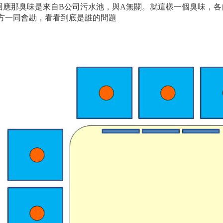
回應那臭味是來自B公司污水池
，與A無關
。就這樣一個臭味
，各
方一同會勘
，看看到底是誰的問題