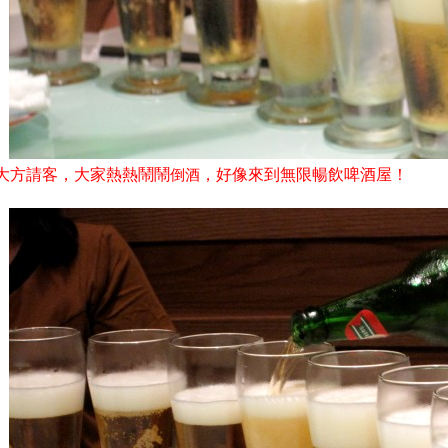
大方請客
，大家熱熱鬧鬧
，
好像來到無限暢飲啤酒屋
！
倒酒