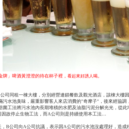
金牌
」啤酒
黃澄澄的待在杯子裡
，
。
看起來好誘人喝
B公司同租一棟大樓
，分別經營連鎖餐飲及觀光酒店
，該棟大樓
滿污水池臭味
，嚴重影響客人來店消費的"奇摩子"
，後來經協調
培菌工法
將污水池內長期堆積的水肥及油脂污泥分解光光
，從此
司因故停止生物工法
，而A公司則是持續使用本工法
…
，
B公司向A公司抗議
，表示因A公司的
污水池沒處理好
，造成
天