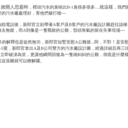
-1掀開人恐蓋時
…就這樣
，裡頭污水的臭味比B-1臭很多很多
，我們
家的污水廠處理好
，害他們被打槍~~
抱怨電話後
，新郎官立刻帶著A客戶及B客戶的污水廠設計圖趕往該棟
離去無蹤
，而A則像是一隻戰敗的公雞
，頹頭喪氣的留在失事現場~~
！
多的解釋也是徒然無功
，新郎官短暫安慰A公雞後...阿
，
不對
是安
-1後
，新郎官拿出A及B公司雙方的污水廠設計圖
，經過詳細且再三
司立即破涕為笑
，更讓他
瞬間回復為一隻雄糾糾的公雞
，倒底是什麼
。
面這張圖就可以瞭解囉