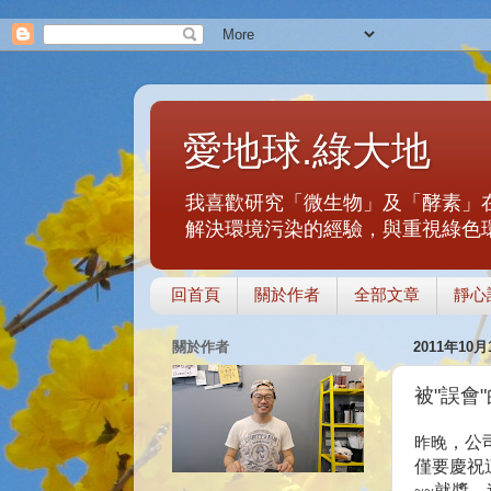
愛地球.綠大地
我喜歡研究「微生物」及「酵素」
解決環境污染的經驗，與重視綠色
回首頁
關於作者
全部文章
靜心
關於作者
2011年10
被"誤會
，公
昨晚
僅要慶祝
~~就醬
，