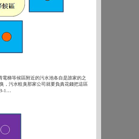
清電梯等候區附近的污水池各自是誰家的之
臭
，污水較臭那家公司就要負責花錢把這區
…
-1