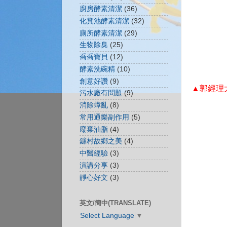
廚房酵素清潔
(36)
化糞池酵素清潔
(32)
廁所酵素清潔
(29)
生物除臭
(25)
喬喬寶貝
(12)
酵素洗碗精
(10)
創意好讚
(9)
▲郭經理
污水廠有問題
(9)
消除蟑亂
(8)
常用通樂副作用
(5)
廢棄油脂
(4)
鐮村故鄉之美
(4)
中醫經驗
(3)
演講分享
(3)
靜心好文
(3)
英文/簡中(TRANSLATE)
Select Language
▼