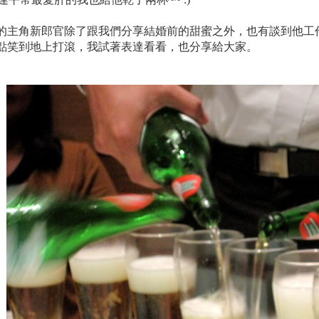
的主角新郎官除了跟我們分享結婚前的甜蜜之外
，也有談到他工
點笑到地上打滾
，我試著表達看看
，也
分享給大家
。