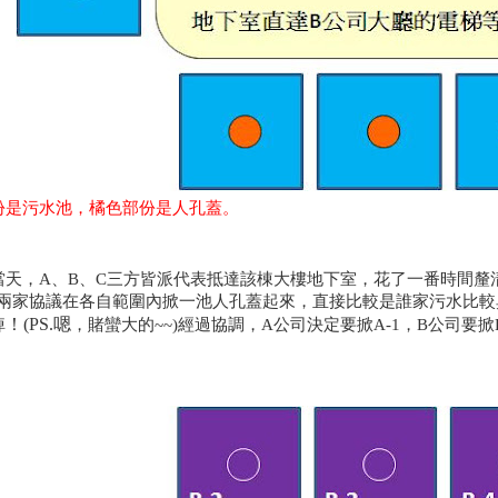
份是污水池，橘色部份是人孔蓋。
當天
，
A、B、C三方皆派代表抵達該棟大樓地下室
，花了一番時間
釐
B兩家協議在各自範圍內掀一池人孔蓋起來
，直接比較是誰家污水比較
！(PS.嗯
掉
，賭蠻大的~~)經過協調
，A公司決定要掀A-1
，B公司要掀B