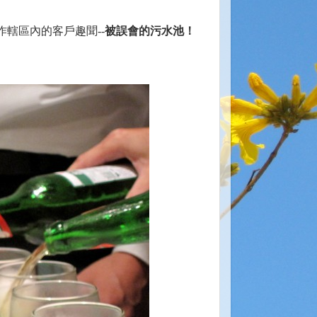
作轄區內的客戶趣聞--
被誤會的污水池
！