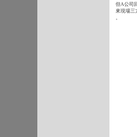
但A公司
來現場三
。