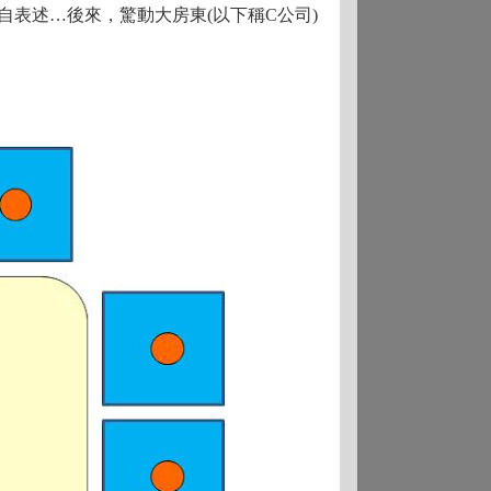
自表述
…
後來
，驚動大房東(以下稱C公司)