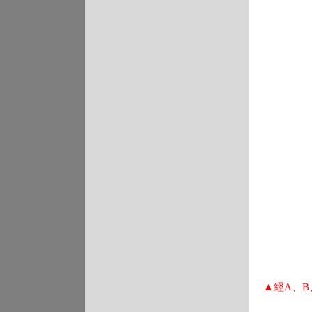
▲經A、B