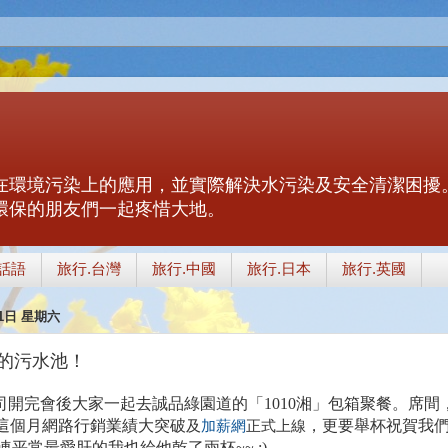
在環境污染上的應用，並實際解決水污染及安全清潔困擾
環保的朋友們一起疼惜大地。
話語
旅行.台灣
旅行.中國
旅行.日本
旅行.英國
月1日 星期六
"的污水池！
司開完會後大家一起去誠品綠園道的
「
1010湘
」包箱聚餐
。
席間
這個月
網路行銷業績大突破
，更要舉杯祝賀
我
及
加薪網
正式上線
連平常最愛肝的我也給他乾了兩杯~~ :)