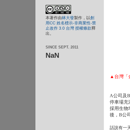
本
著作
由
林大發
製作，以
創
用CC 姓名標示-非商業性-禁
止改作 3.0 台灣 授權條款
釋
出。
SINCE SEPT. 2011
NaN
▲台灣
「
A公司及
停車場充
採用生物
後
，B公
話說有一