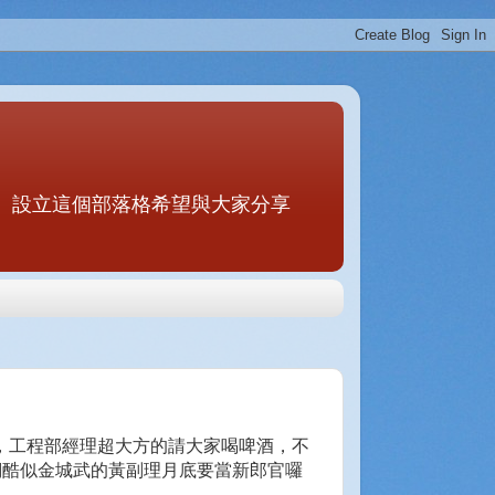
。設立這個部落格希望與大家分享
，工程部經理超大方的請大家喝啤酒
，不
們酷似金城武的黃副理月底要當新郎官囉