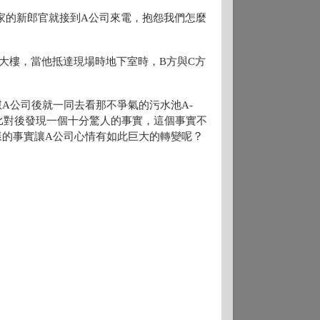
家的新郎官就接到A公司來電
，抱怨我們怎麼
大樓
，當他抵達
現場時地下室時
，
B方與C方
慰A公司後就一同去看那不爭氣的污水池A-
比對後發現一個十分驚人的事實
，這個事實不
？
樣的事實讓A公司心情有如此巨大的轉變呢