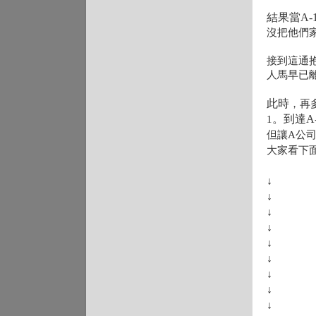
結果
當A
沒把他們
接到這通
人馬早已
此時
，再
。到達A
1
但讓A公
大家看下
↓
↓
↓
↓
↓
↓
↓
↓
↓