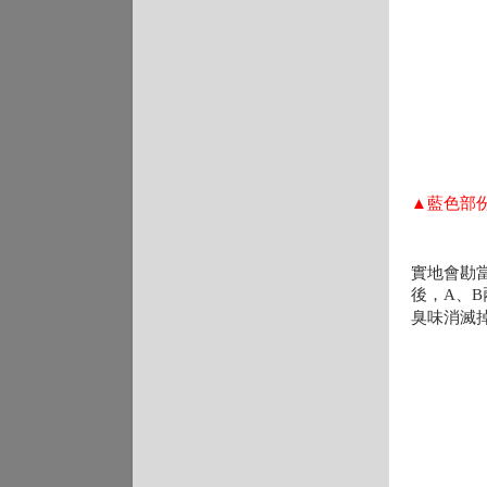
▲藍色部
實地會勘
後
，A
、
臭味消滅