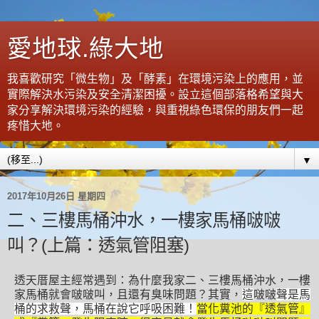
愛地球.綠大地
我喜歡研究「微生物」及「酵素」在環境污染上的應用，並
實際解決水污染及安全清潔困擾。設立這個部落格希望與大
家分享解決環境污染的經驗，與重視綠色環保的朋友們一起
疼惜大地。
▼
2017年10月26日 星期四
二、三樓馬桶沖水，一樓家馬桶啵啵
叫？(上篇：透氣管阻塞)
透天厝屋主經常遇到：為什麼我家二、三樓馬桶沖水，一樓
家馬桶就會啵啵叫，且還有臭味問題？其實，
這
啵啵
聲是馬
桶的求救聲，馬桶在說它呼吸困難！
當化糞池的『透氣管』