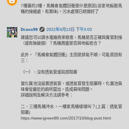
7樓蓋的2樓，馬桶會氣體回衝是什麽原因(浴室地板跟馬
桶的接縫處，有異味)，污水處理已經做好了
Dr.eco99
2022年4月13日 下午3:03
建議您可以請水電廠商來檢查，馬桶是否正確與糞管對接
（或有無破損）？馬桶周邊是否與地板密合？
此外，「馬桶會氣體回衝」主因是排氣不順，可能原因有
三：
（一）、沒有透氣管或局部阻塞
當化糞池沒設置透氣管，或透氣管發生阻塞時，化糞池臭
味會從最近的廁所竄出，造成臭味問題。
詳細說明及解決方法請參考：
二、三樓馬桶沖水，一樓家馬桶啵啵叫？(上篇：透氣管
阻塞)
https://www.igreen88.com/2017/10/blog-post.html