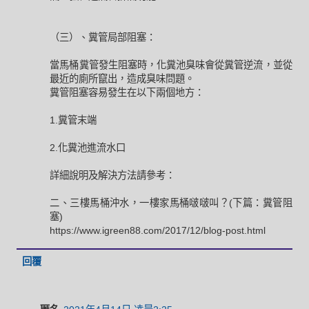
（三）、糞管局部阻塞：
當馬桶糞管發生阻塞時，化糞池臭味會從糞管逆流，並從
最近的廁所竄出，造成臭味問題。
糞管阻塞容易發生在以下兩個地方：
1.糞管末端
2.化糞池進流水口
詳細說明及解決方法請參考：
二、三樓馬桶沖水，一樓家馬桶啵啵叫？(下篇：糞管阻
塞)
https://www.igreen88.com/2017/12/blog-post.html
回覆