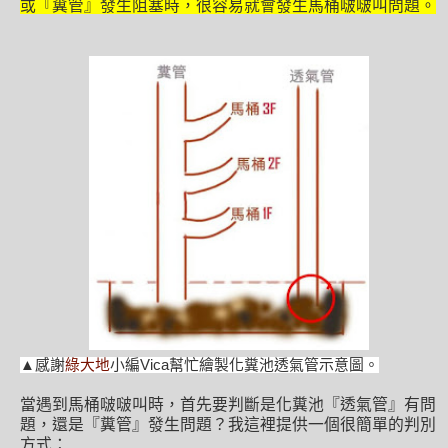
或『糞管』發生阻塞時，很容易就會發生馬桶啵啵叫問題。
▲感謝
綠大地
小編Vica幫忙繪製化糞池透氣管示意圖。
當遇到馬桶啵啵叫時，首先要判斷是化糞池『透氣管』有問
題，還是『糞管』發生問題？我這裡提供一個很簡單的判別
方式：