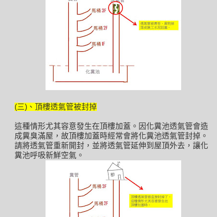
(三)、頂樓透氣管被封掉
這種情形尤其容意發生在頂樓加蓋。因化糞池透氣管會造
成糞臭滿屋，故頂樓加蓋時經常會將化糞池透氣管封掉。
請將透氣管重新開封，並將透氣管延伸到屋頂外去，讓化
糞池呼吸新鮮空氣。