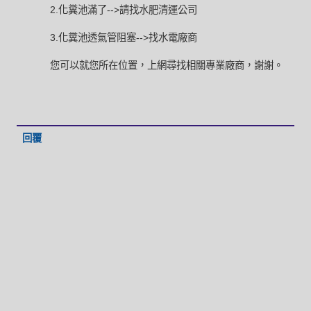
2.化糞池滿了-->請找水肥清運公司
3.化糞池透氣管阻塞-->找水電廠商
您可以就您所在位置，上網尋找相關專業廠商，謝謝。
回覆