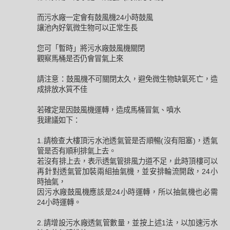
而污水廠一定會有鼓風機24小時鼓風
讓池內好氧微生物可以正常生長
您可「暫時」將污水廠鼓風機關閉
觀察馬桶是否仍會冒氣上來
請注意：鼓風機不可關閉太久，避免微生物缺氧死亡，造
成排放水質不佳
若確定是因鼓風機運轉，造成馬桶冒氣、噴水
我建議如下：
1.請檢查大樓頂污水池透氣管是否順暢(沒有阻塞)，透氣
管是否有順利排氣上去。
若沒有排上去，表示透氣管排風力道不足，此時頂樓可以
再針對透氣管加裝兩組抽氣機，並安排輪流開啟，24小
時抽氣，
因污水廠鼓風機應該是24小時運轉，所以抽氣機也必需
24小時運轉。
2.請增設污水廠透氣管數量，並按上述1法，以加速污水