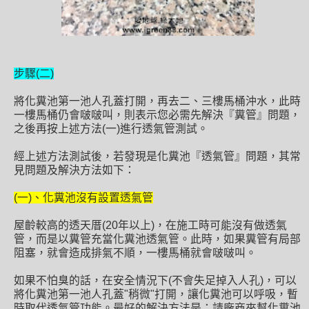
步驟(二)
將化糞池第一池人孔蓋打開，再去二、三樓馬桶沖水，此時
一樓馬桶仍會啵啵叫，則表示您必需先解決『糞管』問題，
之後再按上述方法(一)進行透氣管測試。
經上述方法測試後，若發現是化糞池『透氣管』問題，其常
見問題及解決方法如下：
(一)、化糞池沒有設置透氣管
屋齡較高的透天厝(20年以上)，在施工時可能沒有做透氣
管，而是以糞管充當化糞池透氣管。此時，如果糞管有局部
阻塞，就會造成排氣不順，一樓馬桶就會啵啵叫。
如果不怕臭的話，在安全情況下(不會失足掉入人孔)，可以
將化糞池第一池人孔蓋"稍微"打開，讓化糞池可以呼吸，暫
時取代透氣管功能。最好的解決方法是：請廠商來幫化糞池