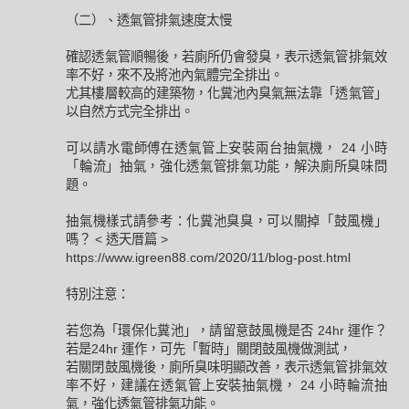
（二）、透氣管排氣速度太慢
確認透氣管順暢後，若廁所仍會發臭，表示透氣管排氣效
率不好，來不及將池內氣體完全排出。
尤其樓層較高的建築物，化糞池內臭氣無法靠「透氣管」
以自然方式完全排出。
可以請水電師傅在透氣管上安裝兩台抽氣機， 24 小時
「輪流」抽氣，強化透氣管排氣功能，解決廁所臭味問
題。
抽氣機樣式請參考：化糞池臭臭，可以關掉「鼓風機」
嗎？ < 透天厝篇 >
https://www.igreen88.com/2020/11/blog-post.html
特別注意：
若您為「環保化糞池」，請留意鼓風機是否 24hr 運作？
若是24hr 運作，可先「暫時」關閉鼓風機做測試，
若關閉鼓風機後，廁所臭味明顯改善，表示透氣管排氣效
率不好，建議在透氣管上安裝抽氣機， 24 小時輪流抽
氣，強化透氣管排氣功能。