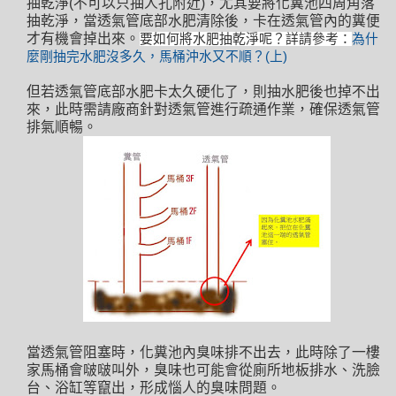
抽乾淨(不可以只抽人孔附近)，尤其要將化糞池四周角落
抽乾淨，當透氣管底部水肥清除後，卡在透氣管內的糞便
才有機會掉出來。
要如何將水肥抽乾淨呢？
詳請參考：
為什
麼剛抽完水肥沒多久，馬桶沖水又不順？(上)
但若透氣管底部水肥卡太久硬化了，則抽水肥後也掉不出
來，此時需請廠商針對透氣管進行疏通作業，確保透氣管
排氣順暢。
當透氣管阻塞時，化糞池內臭味排不出去，此時除了一樓
家馬桶會啵啵叫外，臭味也可能會從廁所地板排水、洗臉
台、浴缸等竄出，形成惱人的臭味問題。