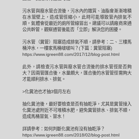
污水管與廢水管合流後，污水內的雜質、油脂會漸漸堆積
在水管壁上，造成管徑縮小，此時可能導致管內排氣不
順，氣體會從最近的廁所管線冒出。建議可以請廠商來通
公共幹管，觀察通管後能否「立即」解決您的困擾。
污水管（糞管）阻塞造成排氣不順，請參考：二、三樓馬
桶沖水，一樓家馬桶啵啵叫？(下篇：糞管阻塞)
https://www.igreen88.com/2017/12/blog-post.html
此外，請檢查污水管與廢水管合流後的排水管徑是否夠
大？因兩管匯合後，水量頗大，匯合後的水管管徑需夠大
才能順利排水、排氣。
>化糞池也才抽3個月左右
抽化糞池後，最好要檢查是否有抽乾淨，尤其是糞管接入
化糞池處附近不可堆積水肥，避免糞管排水、排氣不順，
造成馬桶冒氣、冒水！
詳請參考：如何判斷化糞池有沒有抽乾淨？
https://www.igreen88.com/2018/02/blog-post.html