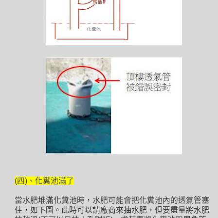
(四)、化糞池滿了
當水肥堆滿化糞池時，水肥可能會把化糞池內的透氣管塞
住，如下圖。此時可以請廠商來抽水肥，但要盡量將水肥