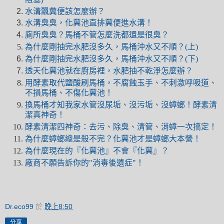
水溝飄糞便該怎麼辦？
水溝臭臭，化糞池直排糞便進水溝！
廁所臭臭？馬桶不管怎麼洗都還是很臭？
為什麼剛抽完水肥沒多久，馬桶沖水又不順？(上)
為什麼剛抽完水肥沒多久，馬桶沖水又不順？(下)
透天化糞池就在廚房裡，水肥抽不乾淨怎麼辦？
用酵素取代鹽酸刷馬桶，不腐蝕玉手、不刺激呼吸道、
不損馬桶、不傷化糞池！
換馬桶才知我家水管沒尿垢、沒污垢、沒蟑螂！酵素清
潔真神奇！
酵素清潔四神奇：去污、除臭、清管、消蟑一次搞定！
為什麼蟑螂總是殺不完？化糞池才是蟑螂大本營！
為什麼現在的『化糞池』不會『化糞』？
廠商不願告訴你的"消毒後遺症"！
Dr.eco99
於
晚上8:50
分享