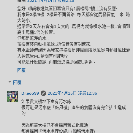
匿名
2021年4月14日 凌晨2:25
您好..想請教透氣管阻塞會只有1層樓嗎?樓上沒有反應~
我家是3樓/9樓..2樓是不同管路..每天都會從馬桶冒氣上來..時
大時小,
通常是3天左右會有1次大的..馬桶內就像噴水池一樣..會噴到
高出馬桶1倍的位置..
但都是乾淨的水..
頂樓有裝自動排風球..透氣管沒有封起來..
有水電師傅說因為我家這棟樓是迎風面所以風從自動排風球灌
入透氣管內..請問有可能嗎?
可能是什麼問題..再麻煩您協助回覆..謝謝~
回覆
回覆
Dr.eco99
2021年4月15日 凌晨12:36
如果貴大樓地下室有污水廠
很可能是污水廠「鼓風機」產生的氣體沒有完全排出造成
的
因為新蓋大樓已不會採用舊式化糞池
都會採用『污水處理設施』(簡稱污水廠)