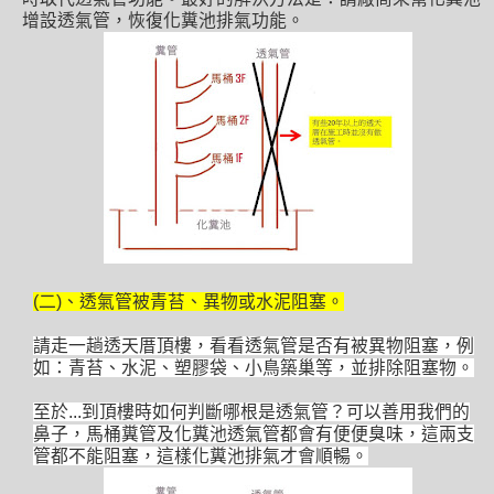
增設透氣管，恢復化糞池排氣功能。
(二)、透氣管被青苔、異物或水泥阻塞。
請走一趟透天厝頂樓，看看透氣管是否有被異物阻塞，例
如：青苔、水泥、塑膠袋、小鳥築巢等，並排除阻塞物。
至於...到頂樓時如何判斷哪根是透氣管？可以善用我們的
鼻子，馬桶糞管及化糞池透氣管都會有便便臭味，這兩支
管都不能阻塞，這樣化糞池排氣才會順暢。