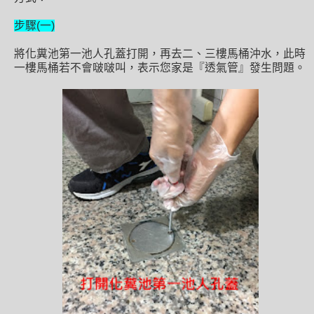
步驟(一)
將化糞池第一池人孔蓋打開，再去二、三樓馬桶沖水，此時
一樓馬桶若不會啵啵叫，表示您家是『透氣管』發生問題。